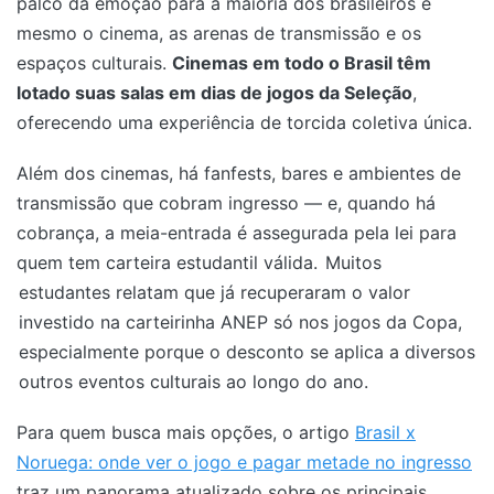
palco da emoção para a maioria dos brasileiros é
mesmo o cinema, as arenas de transmissão e os
espaços culturais.
Cinemas em todo o Brasil têm
lotado suas salas em dias de jogos da Seleção
,
oferecendo uma experiência de torcida coletiva única.
Além dos cinemas, há fanfests, bares e ambientes de
transmissão que cobram ingresso — e, quando há
cobrança, a meia-entrada é assegurada pela lei para
quem tem carteira estudantil válida.
Muitos
estudantes relatam que já recuperaram o valor
investido na carteirinha ANEP só nos jogos da Copa,
especialmente porque o desconto se aplica a diversos
outros eventos culturais ao longo do ano.
Para quem busca mais opções, o artigo
Brasil x
Noruega: onde ver o jogo e pagar metade no ingresso
traz um panorama atualizado sobre os principais