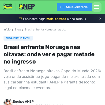
Meia-entrada
Estudante
paga
meia-entrada
o ano todo →
›
›
Início
Blog
Brasil enfrenta Noruega nas oitavas: onde ver e pagar metade no ingresso
VIDA ESTUDANTIL
Brasil enfrenta Noruega nas
oitavas: onde ver e pagar metade
no ingresso
Brasil enfrenta Noruega oitavas Copa do Mundo 2026:
veja onde assistir ao jogo pagando meia-entrada com
sua carteirinha estudantil ANEP e garanta desconto
legal no cinema e eventos.
Equipe
ANEP