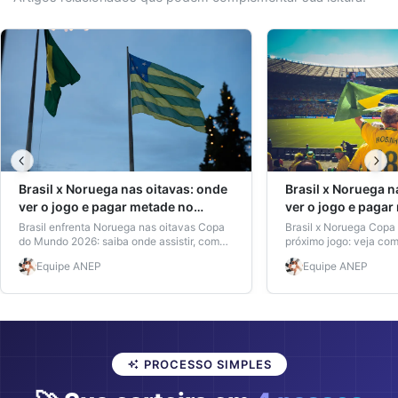
Brasil x Noruega nas oitavas: onde
Brasil x Noruega n
ver o jogo e pagar metade no
ver o jogo e pagar
ingresso
ingresso
Brasil enfrenta Noruega nas oitavas Copa
Brasil x Noruega Cop
do Mundo 2026: saiba onde assistir, como
próximo jogo: veja com
garantir meia-entrada em cinemas e
pagando meia-entrada
Equipe
ANEP
Equipe
ANEP
eventos, e economizar de verdade.
e economizar com a ca
ANEP.
PROCESSO SIMPLES