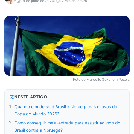
04 de julho de 2026
•
12
min de leitura
Foto de
Marcello Sokal
em
Pexels
NESTE ARTIGO
Quando e onde será Brasil x Noruega nas oitavas da
Copa do Mundo 2026?
Como conseguir meia-entrada para assistir ao jogo do
Brasil contra a Noruega?