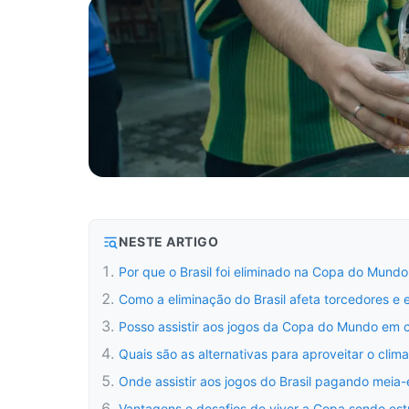
NESTE ARTIGO
Por que o Brasil foi eliminado na Copa do Mund
Como a eliminação do Brasil afeta torcedores e e
Posso assistir aos jogos da Copa do Mundo em
Quais são as alternativas para aproveitar o cli
Onde assistir aos jogos do Brasil pagando meia
Vantagens e desafios de viver a Copa sendo es