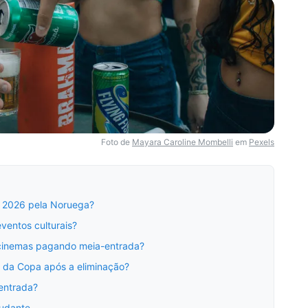
Foto de
Mayara Caroline Mombelli
em
Pexels
o 2026 pela Noruega?
ventos culturais?
 cinemas pagando meia-entrada?
ma da Copa após a eliminação?
-entrada?
tudante