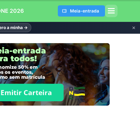
DNE 2026
Meia-entrada
ro a minha →