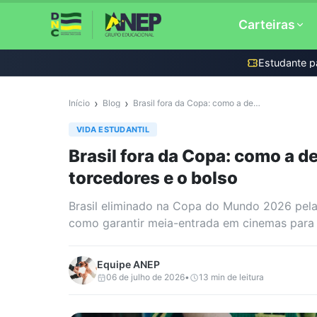
Carteiras
Estudante
p
Documento do Estu
(DNE)
›
›
Início
Blog
Brasil fora da Copa: como a derrota para a Noruega impacta torcedores e o bolso
Carteira de Estudan
VIDA ESTUDANTIL
Carteira de Profess
Brasil fora da Copa: como a d
torcedores e o bolso
Brasil eliminado na Copa do Mundo 2026 pela 
como garantir meia-entrada em cinemas para c
Equipe
ANEP
06 de julho de 2026
•
13
min de leitura