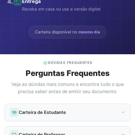
4
.
Entrega
Receba em casa ou use a versão digital
Carteira disponível no
mesmo dia
DÚVIDAS FREQUENTES
Perguntas Frequentes
Veja as dúvidas mais comuns e encontre tudo o que
precisa saber antes de emitir seu documento:
Carteira de Estudante
Carteira de Professor