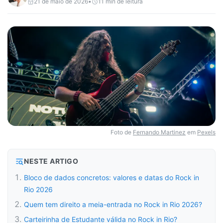
21 de maio de 2026
•
11
min de leitura
Foto de
Fernando Martinez
em
Pexels
NESTE ARTIGO
Bloco de dados concretos: valores e datas do Rock in
Rio 2026
Quem tem direito a meia-entrada no Rock in Rio 2026?
Carteirinha de Estudante válida no Rock in Rio?