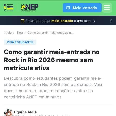
Meia-entrada
Estudante
paga
meia-entrada
o ano todo →
›
›
Início
Blog
Como garantir meia-entrada no Rock in Rio 2026 mesmo sem matrícula ativa
VIDA ESTUDANTIL
Como garantir meia-entrada no
Rock in Rio 2026 mesmo sem
matrícula ativa
Descubra como estudantes podem garantir meia-
entrada no Rock in Rio 2026 sem burocracia. Veja
quem tem direito, documentação e emita sua
carteirinha ANEP em minutos.
Equipe
ANEP