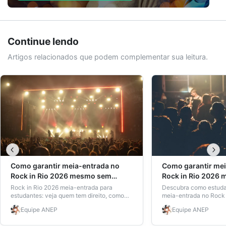
Continue lendo
Artigos relacionados que podem complementar sua leitura.
Como garantir meia-entrada no
Como garantir mei
Rock in Rio 2026 mesmo sem
Rock in Rio 2026
matrícula ativa
matrícula ativa
Rock in Rio 2026 meia-entrada para
Descubra como estud
estudantes: veja quem tem direito, como
meia-entrada no Rock
comprovar, preços, dicas e por que a
sem matrícula ativa, u
Equipe
ANEP
Equipe
ANEP
carteira ANEP aprovada no mesmo dia é o
Nacional de Estudante
atalho real.
pague metade!