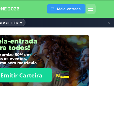
DNE 2026
Meia-entrada
ro a minha →