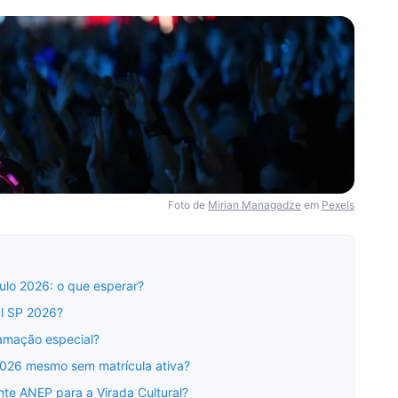
Foto de
Mirian Managadze
em
Pexels
ulo 2026: o que esperar?
al SP 2026?
ramação especial?
2026 mesmo sem matrícula ativa?
nte ANEP para a Virada Cultural?