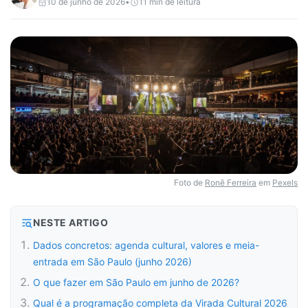
10 de junho de 2026
•
11
min de leitura
Foto de
Ronê Ferreira
em
Pexels
NESTE ARTIGO
Dados concretos: agenda cultural, valores e meia-
entrada em São Paulo (junho 2026)
O que fazer em São Paulo em junho de 2026?
Qual é a programação completa da Virada Cultural 2026