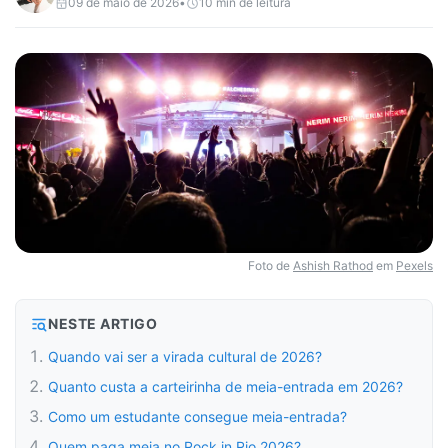
09 de maio de 2026
•
10
min de leitura
Foto de
Ashish Rathod
em
Pexels
NESTE ARTIGO
Quando vai ser a virada cultural de 2026?
Quanto custa a carteirinha de meia-entrada em 2026?
Como um estudante consegue meia-entrada?
Quem paga meia no Rock in Rio 2026?