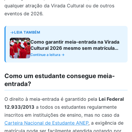
qualquer atração da Virada Cultural ou de outros
eventos de 2026.
LEIA TAMBÉM
Como garantir meia-entrada na Virada
Cultural 2026 mesmo sem matrícula
ativa
Continue a leitura →
Como um estudante consegue meia-
entrada?
O direito à meia-entrada é garantido pela
Lei Federal
12.933/2013
a todos os estudantes regularmente
inscritos em instituições de ensino, mas no caso da
Carteira Nacional de Estudante ANEP
, a exigência de
matrícula pode ser facilmente atendida optando por