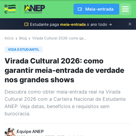
Meia-entrada
Estudante
paga
meia-entrada
o ano todo →
›
›
Início
Blog
Virada Cultural 2026: como garantir meia-entrada de verdade nos grandes shows
VIDA ESTUDANTIL
Virada Cultural 2026: como
garantir meia-entrada de verdade
nos grandes shows
Descubra como obter meia-entrada real na Virada
Cultural 2026 com a Carteira Nacional de Estudante
ANEP. Veja datas, benefícios e requisitos sem
burocracia.
Equipe
ANEP