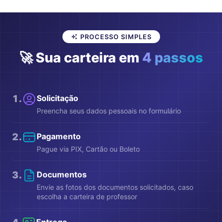
PROCESSO SIMPLES
🚀 Sua carteira em
4 passos
1
.
Solicitação
Preencha seus dados pessoais no formulário
2
.
Pagamento
Pague via PIX, Cartão ou Boleto
3
.
Documentos
Envie as fotos dos documentos solicitados, caso
escolha a carteira de professor
Entrega