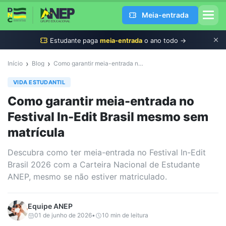
Meia-entrada
Estudante
paga
meia-entrada
o ano todo →
›
›
Início
Blog
Como garantir meia-entrada no Festival In-Edit Brasil mesmo sem matrícula
VIDA ESTUDANTIL
Como garantir meia-entrada no
Festival In-Edit Brasil mesmo sem
matrícula
Descubra como ter meia-entrada no Festival In-Edit
Brasil 2026 com a Carteira Nacional de Estudante
ANEP, mesmo se não estiver matriculado.
Equipe
ANEP
01 de junho de 2026
•
10
min de leitura