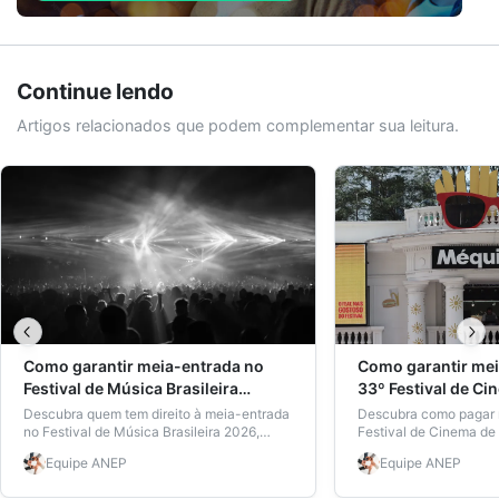
Continue lendo
Artigos relacionados que podem complementar sua leitura.
Como garantir meia-entrada no
Como garantir mei
Festival de Música Brasileira
33º Festival de Ci
mesmo sem matrícula
mesmo sem matrí
Descubra quem tem direito à meia-entrada
Descubra como pagar 
no Festival de Música Brasileira 2026,
Festival de Cinema de
como conseguir e por que a carteira
Carteira Nacional de 
Equipe
ANEP
Equipe
ANEP
estudantil ANEP é a escolha mais rápida.
mesmo sem matrícula a
programação e dicas e