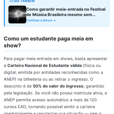
LEIA TAMBÉM
Como garantir meia-entrada no Festival
de Música Brasileira mesmo sem
matrícula
Continue a leitura →
Como um estudante paga meia em
show?
Para pagar meia-entrada em shows, basta apresentar
a
Carteira Nacional de Estudante válida
(física ou
digital, emitida por entidades reconhecidas como a
ANEP) na bilheteria ou ao retirar o ingresso. O
desconto é de
50% do valor do ingresso
, garantido
pela legislação. Se você não possui matrícula ativa, a
ANEP permite acesso automático a mais de 120
cursos EAD, tornando possível emitir a carteira
imediatamente e regularizar sua situação — sem a