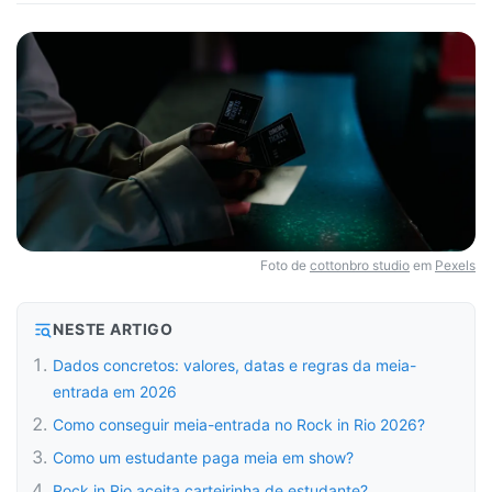
Foto de
cottonbro studio
em
Pexels
NESTE ARTIGO
Dados concretos: valores, datas e regras da meia-
entrada em 2026
Como conseguir meia-entrada no Rock in Rio 2026?
Como um estudante paga meia em show?
Rock in Rio aceita carteirinha de estudante?