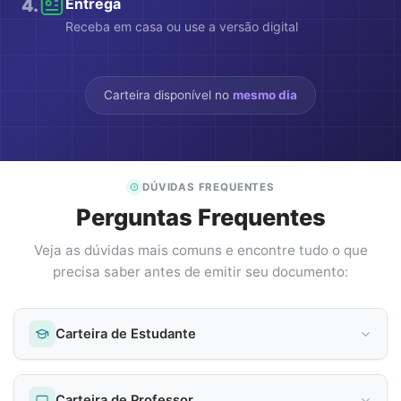
4
.
Entrega
Receba em casa ou use a versão digital
Carteira disponível no
mesmo dia
DÚVIDAS FREQUENTES
Perguntas Frequentes
Veja as dúvidas mais comuns e encontre tudo o que
precisa saber antes de emitir seu documento:
Carteira de Estudante
Carteira de Professor