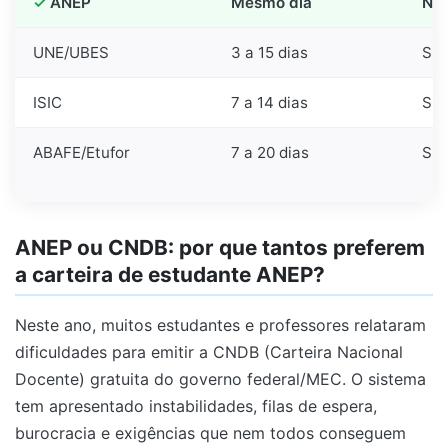
ANEP
Mesmo dia
Não
UNE/UBES
3 a 15 dias
Si
ISIC
7 a 14 dias
Si
ABAFE/Etufor
7 a 20 dias
Si
ANEP ou CNDB: por que tantos preferem
a carteira de estudante ANEP?
Neste ano, muitos estudantes e professores relataram
dificuldades para emitir a CNDB (Carteira Nacional
Docente) gratuita do governo federal/MEC. O sistema
tem apresentado instabilidades, filas de espera,
burocracia e exigências que nem todos conseguem