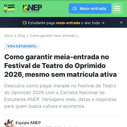
Meia-entrada
Estudante
paga
meia-entrada
o ano todo →
›
›
Início
Blog
Como garantir meia-entrada no Festival de Teatro do Oprimido 2026, mesmo sem matrícula ativa
VIDA ESTUDANTIL
Como garantir meia-entrada no
Festival de Teatro do Oprimido
2026, mesmo sem matrícula ativa
Descubra como pagar metade no Festival de Teatro
do Oprimido 2026 com a Carteira Nacional de
Estudante ANEP. Vantagens reais, datas e respostas
para quem busca cultura e economia.
Equipe
ANEP