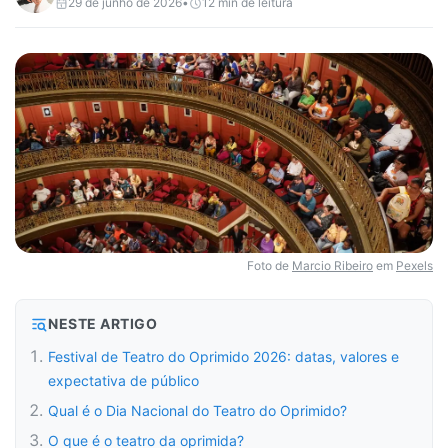
29 de junho de 2026
•
12
min de leitura
Foto de
Marcio Ribeiro
em
Pexels
NESTE ARTIGO
Festival de Teatro do Oprimido 2026: datas, valores e
expectativa de público
Qual é o Dia Nacional do Teatro do Oprimido?
O que é o teatro da oprimida?