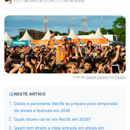
11 de junho de 2026
•
12
min de leitura
Foto de
Daniel Duarte
em
Pexels
NESTE ARTIGO
Dados e panorama: Recife se prepara para temporada
de shows e festivais em 2026
Quais shows vai ter em Recife em 2026?
Quem tem direito a meia-entrada em shows em