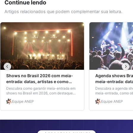
Continue lendo
Artigos relacionados que podem complementar sua leitura.
Shows no Brasil 2026 com meia-
Agenda shows Bra
entrada: datas, artistas e como
meia-entrada: data
garantir seu desconto
como garantir
Descubra como garantir meia-entrada em
Descubra a agenda sh
shows no Brasil em 2026, com destaque
meia-entrada, como ob
para os grandes eventos e a carteira
com a carteira ANEP e
Equipe
ANEP
Equipe
ANEP
estudantil ANEP. Veja datas, artistas e
internacionais já conf
como obter seu benefício.