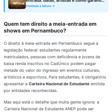
entrada: datas, artistas e como garantir
seu desconto
Continue a leitura →
Quem tem direito a meia-entrada em
shows em Pernambuco?
O direito à meia-entrada em Pernambuco segue a
legislação federal: estudantes regularmente
matriculados, pessoas com deficiência e jovens de
baixa renda inscritos no CadÚnico podem pagar
metade do valor do ingresso em eventos culturais,
artísticos e esportivos. Para estudantes, é obrigatório
apresentar a
Carteira Nacional de Estudante
emitida
por entidades reconhecidas.
Mas aqui está o detalhe que muita gente ignora:
a
Carteira Nacional de Estudante ANEP pode ser