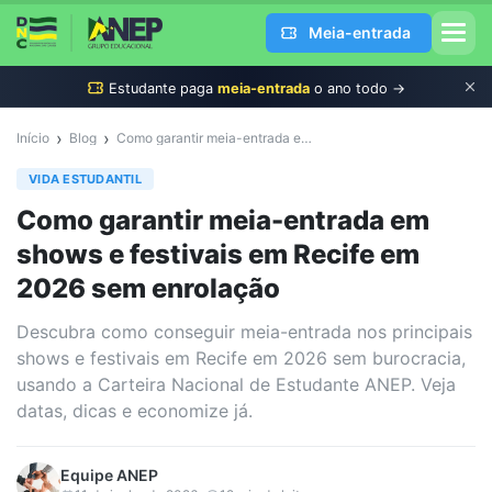
Meia-entrada
Estudante
paga
meia-entrada
o ano todo →
›
›
Início
Blog
Como garantir meia-entrada em shows e festivais em Recife em 2026 sem enrolação
VIDA ESTUDANTIL
Como garantir meia-entrada em
shows e festivais em Recife em
2026 sem enrolação
Descubra como conseguir meia-entrada nos principais
shows e festivais em Recife em 2026 sem burocracia,
usando a Carteira Nacional de Estudante ANEP. Veja
datas, dicas e economize já.
Equipe
ANEP