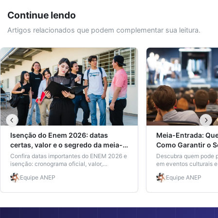
Continue lendo
Artigos relacionados que podem complementar sua leitura.
Isenção do Enem 2026: datas
Meia-Entrada: Que
certas, valor e o segredo da meia-
Como Garantir o 
entrada
Eventos Culturais
Confira datas importantes do ENEM 2026 e
Descubra quem pode p
isenção: cronograma oficial, valor,
em eventos culturais 
inscrição, como pedir isenção e garantir
carteira de estudante
Equipe
ANEP
Equipe
ANEP
meia-entrada com a Carteira Nacional de
Estudante.