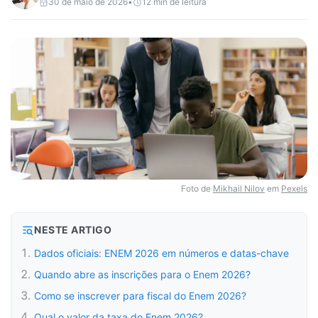
30 de maio de 2026
•
12
min de leitura
Foto de
Mikhail Nilov
em
Pexels
NESTE ARTIGO
Dados oficiais: ENEM 2026 em números e datas-chave
Quando abre as inscrições para o Enem 2026?
Como se inscrever para fiscal do Enem 2026?
Qual o valor da taxa do Enem 2026?