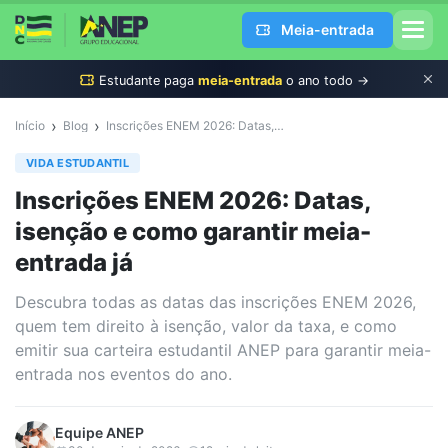
Meia-entrada
Estudante
paga
meia-entrada
o ano todo →
›
›
Início
Blog
Inscrições ENEM 2026: Datas, isenção e como garantir meia-entrada já
VIDA ESTUDANTIL
Inscrições ENEM 2026: Datas,
isenção e como garantir meia-
entrada já
Descubra todas as datas das inscrições ENEM 2026,
quem tem direito à isenção, valor da taxa, e como
emitir sua carteira estudantil ANEP para garantir meia-
entrada nos eventos do ano.
Equipe
ANEP