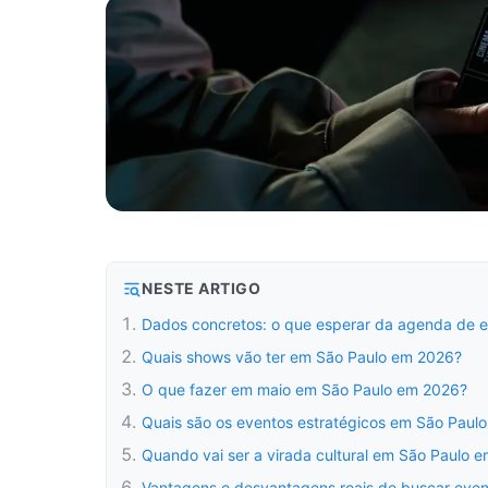
NESTE ARTIGO
Dados concretos: o que esperar da agenda de 
Quais shows vão ter em São Paulo em 2026?
O que fazer em maio em São Paulo em 2026?
Quais são os eventos estratégicos em São Paul
Quando vai ser a virada cultural em São Paulo 
Vantagens e desvantagens reais de buscar eve