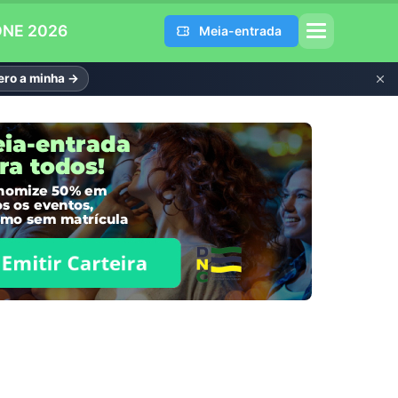
DNE 2026
Meia-entrada
ro a minha →