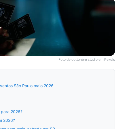
Foto de
cottonbro studio
em
Pexels
eventos São Paulo maio 2026
o para 2026?
em 2026?
ntos com meia-entrada em SP