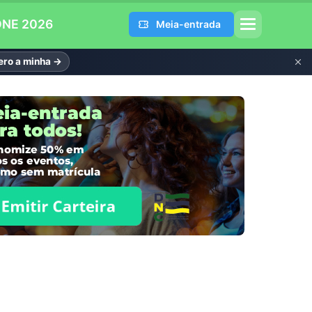
DNE 2026
Meia-entrada
ro a minha →