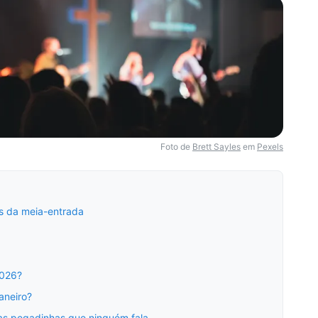
Foto de
Brett Sayles
em
Pexels
s da meia-entrada
2026?
aneiro?
 as pegadinhas que ninguém fala