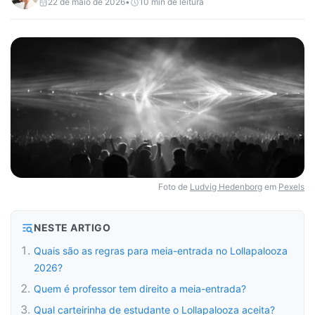
22 de maio de 2026
•
10
min de leitura
Foto de
Ludvig Hedenborg
em
Pexels
NESTE ARTIGO
Quais são as regras para meia-entrada no Lollapalooza
2026?
Quem é professor tem direito a meia-entrada?
Qual carteirinha de estudante o Lollapalooza aceita?