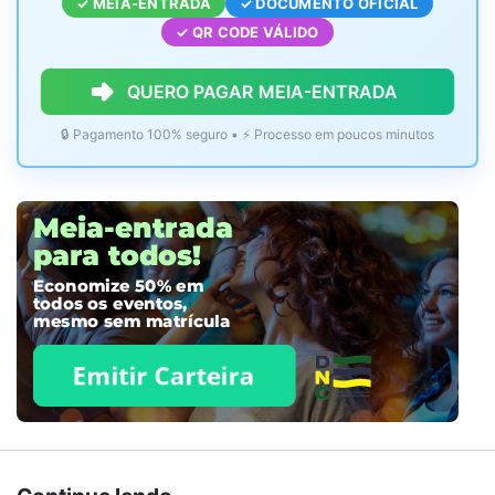
✓ MEIA-ENTRADA
✓ DOCUMENTO OFICIAL
✓ QR CODE VÁLIDO
QUERO PAGAR MEIA-ENTRADA
🔒 Pagamento 100% seguro • ⚡ Processo em poucos minutos