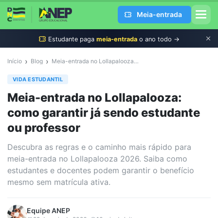
Meia-entrada
Estudante
paga
meia-entrada
o ano todo →
›
›
Início
Blog
Meia-entrada no Lollapalooza: como garantir já sendo estudante ou professor
VIDA ESTUDANTIL
Meia-entrada no Lollapalooza:
como garantir já sendo estudante
ou professor
Descubra as regras e o caminho mais rápido para
meia-entrada no Lollapalooza 2026. Saiba como
estudantes e docentes podem garantir o benefício
mesmo sem matrícula ativa.
Equipe
ANEP