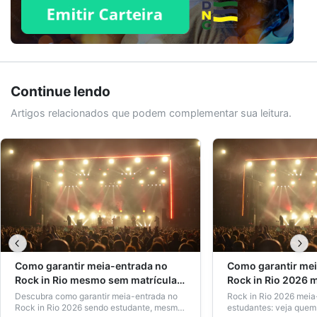
Continue lendo
Artigos relacionados que podem complementar sua leitura.
Como garantir meia-entrada no
Como garantir mei
Rock in Rio mesmo sem matrícula
Rock in Rio 2026
ativa
matrícula ativa
Descubra como garantir meia-entrada no
Rock in Rio 2026 meia
Rock in Rio 2026 sendo estudante, mesmo
estudantes: veja quem 