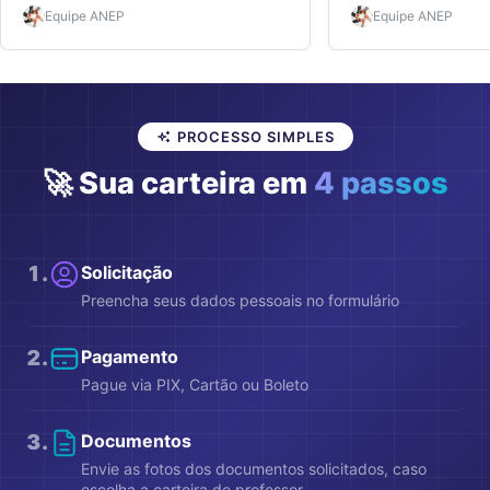
sem matrícula ativa. Veja preços, regras e
comprovar, preços, dic
Equipe
ANEP
Equipe
ANEP
como emitir sua carteirinha ANEP
carteira ANEP aprovad
rapidamente.
atalho real.
PROCESSO SIMPLES
🚀 Sua carteira em
4 passos
1
.
Solicitação
Preencha seus dados pessoais no formulário
2
.
Pagamento
Pague via PIX, Cartão ou Boleto
3
.
Documentos
Envie as fotos dos documentos solicitados, caso
escolha a carteira de professor