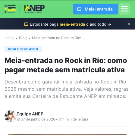
Meia-entrada
Estudante
paga
meia-entrada
o ano todo →
›
›
Início
Blog
Meia-entrada no Rock in Rio: como pagar metade sem matrícula ativa
VIDA ESTUDANTIL
Meia-entrada no Rock in Rio: como
pagar metade sem matrícula ativa
Descubra como garantir meia-entrada no Rock in Rio
2026 mesmo sem matrícula ativa. Veja valores, regras
e emita sua Carteira de Estudante ANEP em minutos.
Equipe
ANEP
07 de junho de 2026
•
11
min de leitura