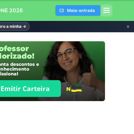
DNE 2026
Meia-entrada
ro a minha →