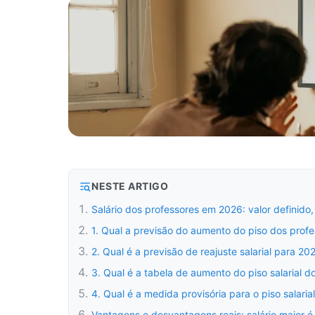
NESTE ARTIGO
Salário dos professores em 2026: valor definido,
1. Qual a previsão do aumento do piso dos prof
2. Qual é a previsão de reajuste salarial para 20
3. Qual é a tabela de aumento do piso salarial 
4. Qual é a medida provisória para o piso salari
Vantagens e desvantagens reais: salário maior é 