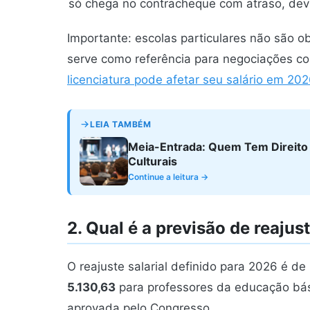
só chega no contracheque com atraso, devi
Importante: escolas particulares não são ob
serve como referência para negociações col
licenciatura pode afetar seu salário em 202
LEIA TAMBÉM
Meia-Entrada: Quem Tem Direito
Culturais
Continue a leitura →
2. Qual é a previsão de reajus
O reajuste salarial definido para 2026 é de
5.130,63
para professores da educação bás
aprovada pelo Congresso.