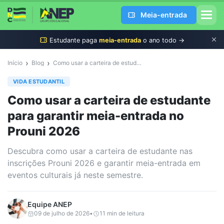
Meia-entrada
Estudante
paga
meia-entrada
o ano todo →
›
›
Início
Blog
Como usar a carteira de estudante para garantir meia-entrada no Prouni 2026
VIDA ESTUDANTIL
Como usar a carteira de estudante
para garantir meia-entrada no
Prouni 2026
Descubra como usar a carteira de estudante nas
inscrições Prouni 2026 e garantir meia-entrada em
eventos culturais já neste semestre.
Equipe
ANEP
09 de julho de 2026
•
11
min de leitura