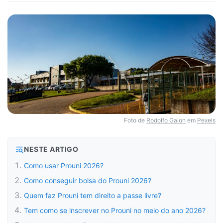
Foto de
Rodolfo Gaion
em
Pexels
NESTE ARTIGO
Como usar Prouni 2026?
Como conseguir bolsa do Prouni 2026?
Quem faz Prouni tem direito a passe livre?
Tem como se inscrever no Prouni no meio do ano 2026?