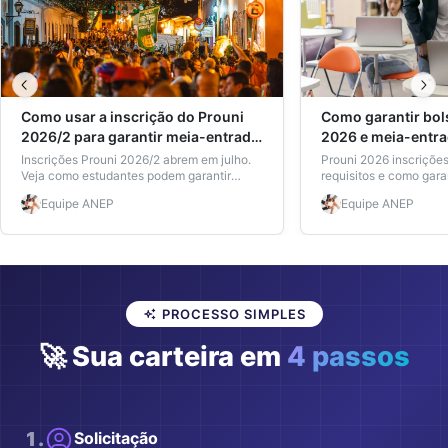
Como usar a inscrição do Prouni
Como garantir bol
2026/2 para garantir meia-entrada
2026 e meia-entra
já
Inscrições Prouni 2026/2 abrem em julho.
Prouni 2026 inscrições
Veja como estudantes podem garantir
requisitos e como gara
meia-entrada em eventos com a carteira
entrada legal em even
Equipe
ANEP
Equipe
ANEP
ANEP e economizar de verdade.
concorre à bolsa.
PROCESSO SIMPLES
🚀 Sua carteira em
4 passos
1
.
Solicitação