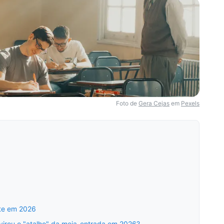
Foto de
Gera Cejas
em
Pexels
nte em 2026
virou o "atalho" da meia-entrada em 2026?