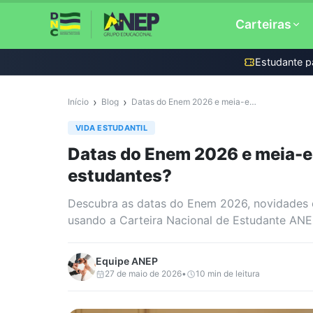
Carteiras
Estudante
p
Documento do Estu
(DNE)
›
›
Início
Blog
Datas do Enem 2026 e meia-entrada: o que muda para estudantes?
Carteira de Estudan
VIDA ESTUDANTIL
Carteira de Profess
Datas do Enem 2026 e meia-e
estudantes?
Descubra as datas do Enem 2026, novidades 
usando a Carteira Nacional de Estudante ANE
Equipe
ANEP
27 de maio de 2026
•
10
min de leitura