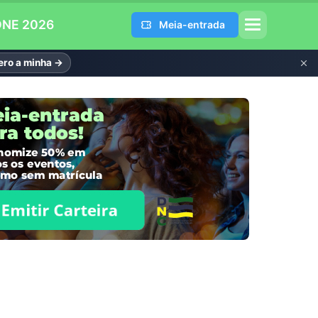
DNE 2026
Meia-entrada
ro a minha →