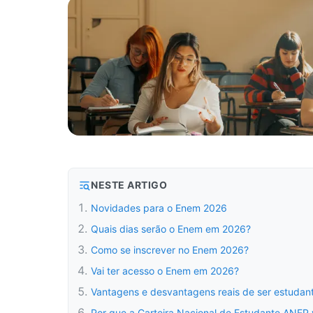
NESTE ARTIGO
Novidades para o Enem 2026
Quais dias serão o Enem em 2026?
Como se inscrever no Enem 2026?
Vai ter acesso o Enem em 2026?
Vantagens e desvantagens reais de ser estuda
Por que a Carteira Nacional de Estudante ANEP 