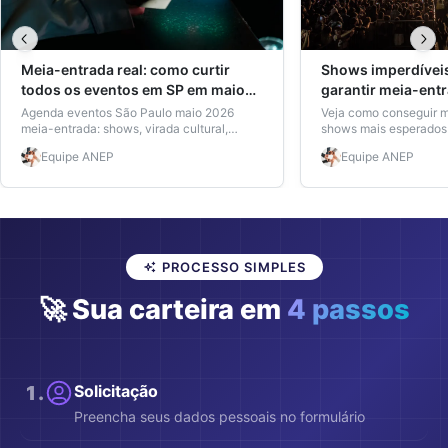
Meia-entrada real: como curtir
Shows imperdívei
todos os eventos em SP em maio
garantir meia-ent
sem burocracia
tempo
Agenda eventos São Paulo maio 2026
Veja como conseguir 
meia-entrada: shows, virada cultural,
shows mais esperados
exposições e como pagar metade com a
Paulo. Descubra artist
Equipe
ANEP
Equipe
ANEP
carteira ANEP, até sem matrícula.
sua carteira ANEP sem
Descubra como economizar agora.
PROCESSO SIMPLES
🚀 Sua carteira em
4 passos
1
.
Solicitação
Preencha seus dados pessoais no formulário