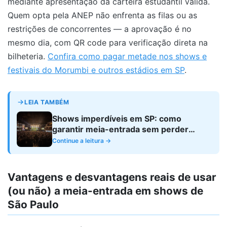
mediante apresentação da carteira estudantil válida.
Quem opta pela ANEP não enfrenta as filas ou as
restrições de concorrentes — a aprovação é no
mesmo dia, com QR code para verificação direta na
bilheteria.
Confira como pagar metade nos shows e
festivais do Morumbi e outros estádios em SP
.
LEIA TAMBÉM
Shows imperdíveis em SP: como
garantir meia-entrada sem perder
tempo
Continue a leitura →
Vantagens e desvantagens reais de usar
(ou não) a meia-entrada em shows de
São Paulo