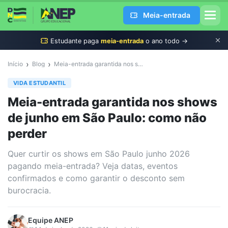
Meia-entrada
Estudante
paga
meia-entrada
o ano todo →
›
›
Início
Blog
Meia-entrada garantida nos shows de junho em São Paulo: como não perder
VIDA ESTUDANTIL
Meia-entrada garantida nos shows
de junho em São Paulo: como não
perder
Quer curtir os shows em São Paulo junho 2026
pagando meia-entrada? Veja datas, eventos
confirmados e como garantir o desconto sem
burocracia.
Equipe
ANEP