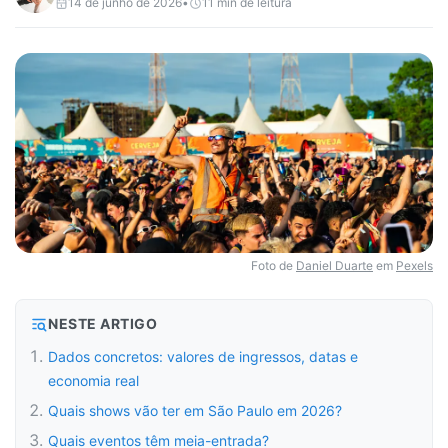
14 de junho de 2026
•
11
min de leitura
Foto de
Daniel Duarte
em
Pexels
NESTE ARTIGO
Dados concretos: valores de ingressos, datas e
economia real
Quais shows vão ter em São Paulo em 2026?
Quais eventos têm meia-entrada?