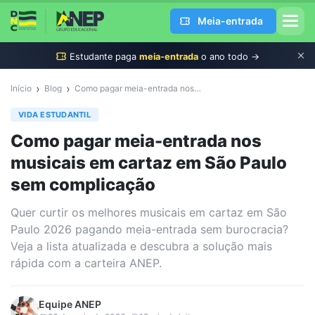
Meia-entrada
Estudante
paga
meia-entrada
o ano todo →
›
›
Início
Blog
Como pagar meia-entrada nos musicais em cartaz em São Paulo sem complicação
VIDA ESTUDANTIL
Como pagar meia-entrada nos
musicais em cartaz em São Paulo
sem complicação
Quer curtir os melhores musicais em cartaz em São
Paulo 2026 pagando meia-entrada sem burocracia?
Veja a lista atualizada e descubra a solução mais
rápida com a carteira ANEP.
Equipe
ANEP