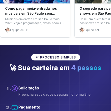
Como pagar meia-entrada nos
O segredo para pa
musicais em São Paulo sem
shows em São Pau
matrícula ativa
burocracia
Musicais em cartaz em São Paulo maio
Descubra quem tem dir
2026: veja a programação, datas, shows e
nos shows em São Pau
como garantir meia-entrada mesmo sem
eventos estão confirm
Equipe
ANEP
Equipe
ANEP
matrícula. Descubra os diferenciais ANEP.
o desconto em poucos
sem matrícula ativa.
PROCESSO SIMPLES
🚀 Sua carteira em
4 passos
1
.
Solicitação
Preencha seus dados pessoais no formulário
2
.
Pagamento