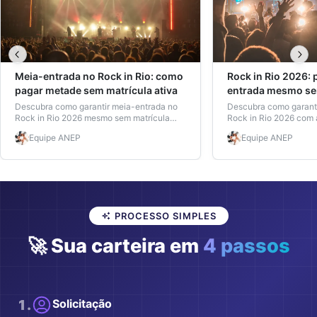
Meia-entrada no Rock in Rio: como
Rock in Rio 2026:
pagar metade sem matrícula ativa
entrada mesmo se
ativa
Descubra como garantir meia-entrada no
Descubra como garant
Rock in Rio 2026 mesmo sem matrícula
Rock in Rio 2026 com 
ativa. Veja valores, regras e emita sua
de Estudante ANEP, m
Equipe
ANEP
Equipe
ANEP
Carteira de Estudante ANEP em minutos.
ativa. Evite burocraci
PROCESSO SIMPLES
🚀 Sua carteira em
4 passos
1
.
Solicitação