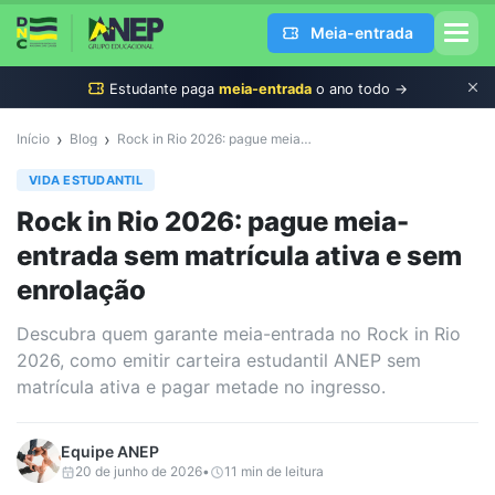
Meia-entrada
Estudante
paga
meia-entrada
o ano todo →
›
›
Início
Blog
Rock in Rio 2026: pague meia-entrada sem matrícula ativa e sem enrolação
VIDA ESTUDANTIL
Rock in Rio 2026: pague meia-
entrada sem matrícula ativa e sem
enrolação
Descubra quem garante meia-entrada no Rock in Rio
2026, como emitir carteira estudantil ANEP sem
matrícula ativa e pagar metade no ingresso.
Equipe
ANEP
20 de junho de 2026
•
11
min de leitura