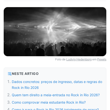
Foto de
Ludvig Hedenborg
em
Pexels
NESTE ARTIGO
Dados concretos: preços de ingresso, datas e regras do
Rock in Rio 2026
Quem tem direito a meia-entrada no Rock in Rio 2026?
Como comprovar meia estudante Rock in Rio?
Como ir para o Rock in Rio 2026 totalmente de graça?